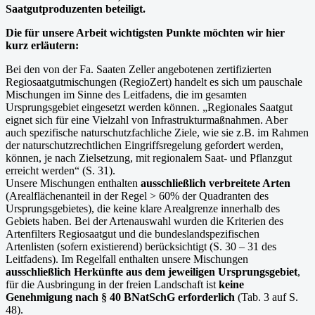
Saatgutproduzenten beteiligt.
Die für unsere Arbeit wichtigsten Punkte möchten wir hier
kurz erläutern:
Bei den von der Fa. Saaten Zeller angebotenen zertifizierten
Regiosaatgutmischungen (RegioZert) handelt es sich um pauschale
Mischungen im Sinne des Leitfadens, die im gesamten
Ursprungsgebiet eingesetzt werden können. „Regionales Saatgut
eignet sich für eine Vielzahl von Infrastrukturmaßnahmen. Aber
auch spezifische naturschutzfachliche Ziele, wie sie z.B. im Rahmen
der naturschutzrechtlichen Eingriffsregelung gefordert werden,
können, je nach Zielsetzung, mit regionalem Saat- und Pflanzgut
erreicht werden“ (S. 31).
Unsere Mischungen enthalten
ausschließlich verbreitete Arten
(Arealflächenanteil in der Regel > 60% der Quadranten des
Ursprungsgebietes), die keine klare Arealgrenze innerhalb des
Gebiets haben. Bei der Artenauswahl wurden die Kriterien des
Artenfilters Regiosaatgut und die bundeslandspezifischen
Artenlisten (sofern existierend) berücksichtigt (S. 30 – 31 des
Leitfadens). Im Regelfall enthalten unsere Mischungen
ausschließlich Herkünfte aus dem jeweiligen Ursprungsgebiet
,
für die Ausbringung in der freien Landschaft ist
keine
Genehmigung nach § 40 BNatSchG erforderlich
(Tab. 3 auf S.
48).