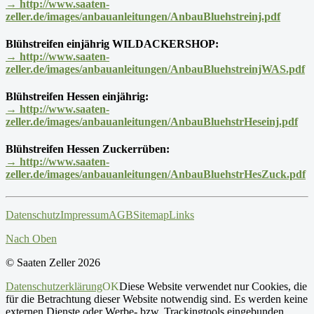
→ http://www.saaten-
zeller.de/images/anbauanleitungen/AnbauBluehstreinj.pdf
Blühstreifen einjährig WILDACKERSHOP:
→ http://www.saaten-
zeller.de/images/anbauanleitungen/AnbauBluehstreinjWAS.pdf
Blühstreifen Hessen einjährig:
→ http://www.saaten-
zeller.de/images/anbauanleitungen/AnbauBluehstrHeseinj.pdf
Blühstreifen Hessen Zuckerrüben:
→ http://www.saaten-
zeller.de/images/anbauanleitungen/AnbauBluehstrHesZuck.pdf
Datenschutz
Impressum
AGB
Sitemap
Links
Nach Oben
© Saaten Zeller 2026
Datenschutzerklärung
OK
Diese Website verwendet nur Cookies, die
für die Betrachtung dieser Website notwendig sind. Es werden keine
externen Dienste oder Werbe- bzw. Trackingtools eingebunden.