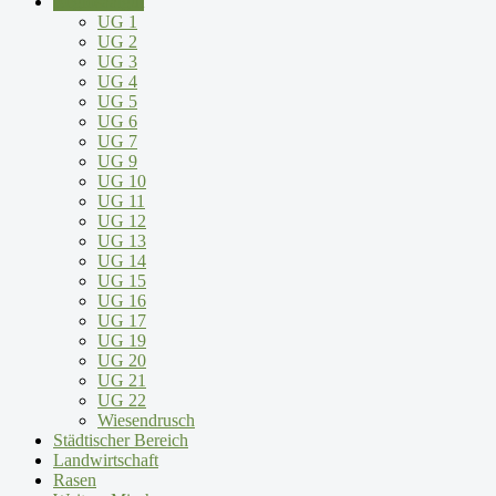
Regiosaatgut
UG 1
UG 2
UG 3
UG 4
UG 5
UG 6
UG 7
UG 9
UG 10
UG 11
UG 12
UG 13
UG 14
UG 15
UG 16
UG 17
UG 19
UG 20
UG 21
UG 22
Wiesendrusch
Städtischer Bereich
Landwirtschaft
Rasen