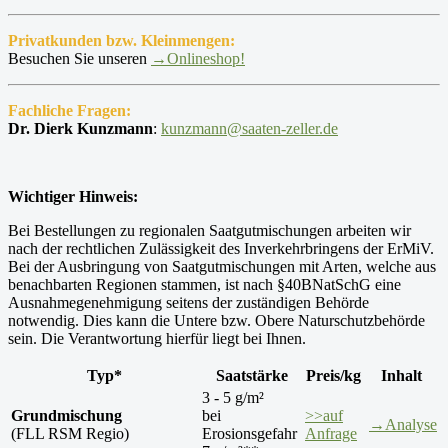
Privatkunden bzw. Kleinmengen:
Besuchen Sie unseren
→Onlineshop!
Fachliche Fragen:
Dr. Dierk Kunzmann
:
kunzmann@saaten-zeller.de
Wichtiger Hinweis:
Bei Bestellungen zu regionalen Saatgutmischungen arbeiten wir
nach der rechtlichen Zulässigkeit des Inverkehrbringens der ErMiV.
Bei der Ausbringung von Saatgutmischungen mit Arten, welche aus
benachbarten Regionen stammen, ist nach §40BNatSchG eine
Ausnahmegenehmigung seitens der zuständigen Behörde
notwendig. Dies kann die Untere bzw. Obere Naturschutzbehörde
sein. Die Verantwortung hierfür liegt bei Ihnen.
Typ*
Saatstärke
Preis/kg
Inhalt
3 - 5 g/m²
Grundmischung
bei
>>auf
→Analyse
(FLL RSM Regio)
Erosionsgefahr
Anfrage