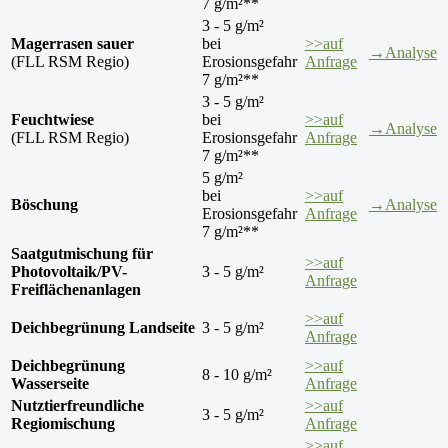
7 g/m²**
3 - 5 g/m²
Magerrasen sauer
bei
>>auf
→Analyse
(FLL RSM Regio)
Erosionsgefahr
Anfrage
7 g/m²**
3 - 5 g/m²
Feuchtwiese
bei
>>auf
→Analyse
(FLL RSM Regio)
Erosionsgefahr
Anfrage
7 g/m²**
5 g/m²
bei
>>auf
Böschung
→Analyse
Erosionsgefahr
Anfrage
7 g/m²**
Saatgutmischung für
>>auf
Photovoltaik/PV-
3 - 5 g/m²
Anfrage
Freiflächenanlagen
>>auf
Deichbegrünung Landseite
3 - 5 g/m²
Anfrage
Deichbegrünung
>>auf
8 - 10 g/m²
Wasserseite
Anfrage
Nutztierfreundliche
>>auf
3 - 5 g/m²
Regiomischung
Anfrage
>>auf