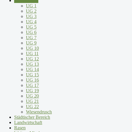
Regiosaatgut
UG 1
UG 2
UG 3
UG 4
UG 5
UG 6
UG 7
UG 9
UG 10
UG 11
UG 12
UG 13
UG 14
UG 15
UG 16
UG 17
UG 19
UG 20
UG 21
UG 22
Wiesendrusch
Städtischer Bereich
Landwirtschaft
Rasen