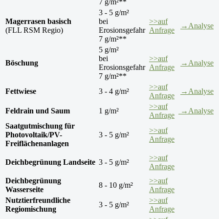
7 g/m²**
3 - 5 g/m²
Magerrasen basisch
bei
>>auf
→Analyse
(FLL RSM Regio)
Erosionsgefahr
Anfrage
7 g/m²**
5 g/m²
bei
>>auf
Böschung
→Analyse
Erosionsgefahr
Anfrage
7 g/m²**
>>auf
Fettwiese
3 - 4 g/m²
→Analyse
Anfrage
>>auf
Feldrain und Saum
1 g/m²
→Analyse
Anfrage
Saatgutmischung für
>>auf
Photovoltaik/PV-
3 - 5 g/m²
Anfrage
Freiflächenanlagen
>>auf
Deichbegrünung Landseite
3 - 5 g/m²
Anfrage
Deichbegrünung
>>auf
8 - 10 g/m²
Wasserseite
Anfrage
Nutztierfreundliche
>>auf
3 - 5 g/m²
Regiomischung
Anfrage