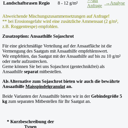
>>auf
Landschaftsrasen Regio
8 - 12 g/m²
→Analyse
Anfrage
Abweichende Mischungszusammensetzungen auf Anfrage!
** bei Erosionsgefahr wird eine zusätzliche Ammensaat (2 g/m²,
z.B. Roggentrespe) empfohlen.
Zusatzoption: Ansaathilfe Sojaschrot
Für eine gleichmäßige Verteilung auf der Ansaatfläche ist die
Vermengung des Saatguts mit Ansaathilfe empfehlenswert.
Wir empfehlen, das Saatgut mit der Ansaathilfe auf bis zu 10 g/m²
oder mehr aufzustrecken.
Gerne können Sie bei uns Sojaschrot (gentechnikfrei) als
Ansaathilfe
separat
mitbestellen.
Als Alternative zum Sojaschrot bieten wir auch die bewährte
Ansaathilfe
Maisspindelgranulat
an.
Beide Varianten der Ansaathilfe bieten wir in der
Gebindegröße 5
kg
zum separaten Mitbestellen für Ihr Saatgut an.
* Kurzbeschreibung der
Typen