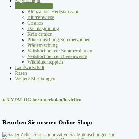
Regiosaatgut
Städtischer Bereich
Blühzauber Herbstaussaat
Blumenwiese
Cosmos
Dachbegrünung
Kräuterrasen
Pflückmischung Sommerzauber
Präriemischung
Veitshöchheimer Sommerblumen
Veitshöchheimer Bienenweide
Wildblütenteppich
Landwirtschaft
Rasen
Weitere Mischungen
♦ KATALOG herunterladen/bestellen
Besuchen Sie unseren Online-Shop: