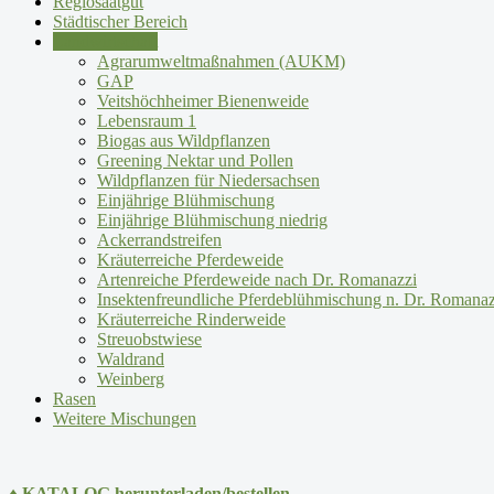
Regiosaatgut
Städtischer Bereich
Landwirtschaft
Agrarumweltmaßnahmen (AUKM)
GAP
Veitshöchheimer Bienenweide
Lebensraum 1
Biogas aus Wildpflanzen
Greening Nektar und Pollen
Wildpflanzen für Niedersachsen
Einjährige Blühmischung
Einjährige Blühmischung niedrig
Ackerrandstreifen
Kräuterreiche Pferdeweide
Artenreiche Pferdeweide nach Dr. Romanazzi
Insektenfreundliche Pferdeblühmischung n. Dr. Romanaz
Kräuterreiche Rinderweide
Streuobstwiese
Waldrand
Weinberg
Rasen
Weitere Mischungen
♦ KATALOG herunterladen/bestellen