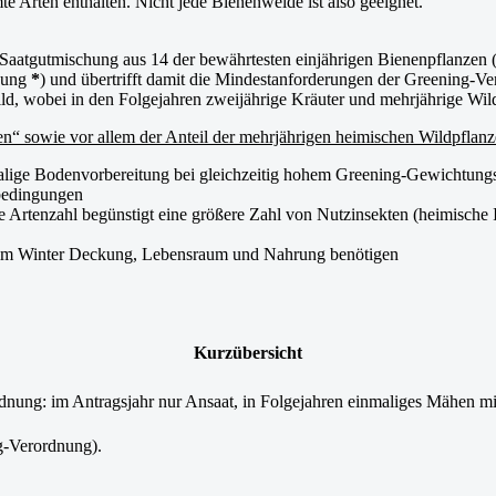
Arten enthalten. Nicht jede Bienenweide ist also geeignet.
 Saatgutmischung aus 14 der bewährtesten einjährigen Bienenpflanzen
dnung
*
) und übertrifft damit die Mindestanforderungen der Greening-Ve
ild, wobei in den Folgejahren zweijährige Kräuter und mehrjährige Wi
n“ sowie vor allem der Anteil der mehrjährigen heimischen Wildpflanze
lige Bodenvorbereitung bei gleichzeitig hohem Greening-Gewichtungs
tbedingungen
e Artenzahl begünstigt eine größere Zahl von Nutzinsekten (heimische 
ie im Winter Deckung, Lebensraum und Nahrung benötigen
Kurzübersicht
dnung: im Antragsjahr nur Ansaat, in Folgejahren einmaliges Mähen mit
ng-Verordnung).