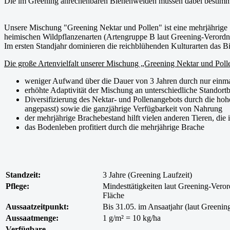
Die im Greening anrechenbaren Bienenweiden müssen dabei bestimmte 
Unsere Mischung "Greening Nektar und Pollen" ist eine mehrjährige
heimischen Wildpflanzenarten (Artengruppe B laut Greening-Veror
Im ersten Standjahr dominieren die reichblühenden Kulturarten das B
Die große Artenvielfalt unserer Mischung „Greening Nektar und Polle
weniger Aufwand über die Dauer von 3 Jahren durch nur einma
erhöhte Adaptivität der Mischung an unterschiedliche Standor
Diversifizierung des Nektar- und Pollenangebots durch die hoh
angepasst) sowie die ganzjährige Verfügbarkeit von Nahrung
der mehrjährige Brachebestand hilft vielen anderen Tieren, d
das Bodenleben profitiert durch die mehrjährige Brache
Standzeit:
3 Jahre (Greening Laufzeit)
Pflege:
Mindesttätigkeiten laut Greening-Veror
Fläche
Aussaatzeitpunkt:
Bis 31.05. im Ansaatjahr (laut Greeni
Aussaatmenge:
1 g/m² = 10 kg/ha
Verfügbare